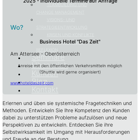
2025 - individuelle Termine auf Anfrage
TEAMBUILDING UND
CHANGE MANAGEMENT
VISIONS- UND
Wo?
STRATEGIEENTWICKLUNG
KRISEN UND KONFLIKTE
Business Hotel "Das Zeit"
SUPERVISION UND
REFLEXION
Am Attersee - Oberösterreich
Seminare
Über mich
Anreise mit den öffentlichen Verkehrsmitteln möglich
Kunden
(Shuttle wird gerne organisiert)
Blog
www.hoteldaszeit.com
Kontakt
Erlernen und üben sie systemische Fragetechniken und
Methoden. Entwickeln Sie Ihre Kompetenz den Kunden
dabei zu unterstützen Probleme aufzulösen und neue
Perspektiven zu entwickeln. Entdecken Sie ihre
Selbstwirksamkeit im Umgang mit Herausforderungen
und Freude an der Beratung.